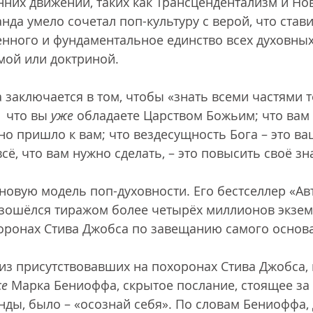
нних движений, таких как Трансцендентализм и Но
да умело сочетал поп-культуру с верой, что став
нного и фундаментальное единство всех духовных
мой или доктриной.
 заключается в том, чтобы «знать всеми частями те
  что вы 
уже
 обладаете Царством Божьим; что вам
но пришло к вам; что вездесущность Бога – это ва
сё, что вам нужно сделать, – это повысить своё зн
новую модель поп-духовности. Его бестселлер «А
азошёлся тиражом более четырёх миллионов экзем
оронах Стива Джобса по завещанию самого основа
из присутствовавших на похоронах Стива Джобса,
ce
 Марка Бениоффа, скрытое послание, стоящее за
нды, было – «осознай себя». По словам Бениоффа,