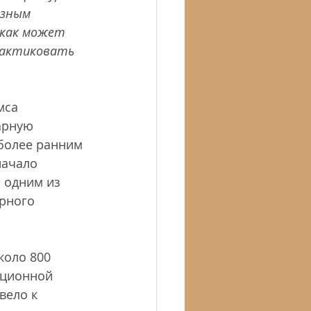
азным 
 как может 
рактиковать 
мса 
арную 
более ранним 
начало 
 одним из 
рного 
оло 800 
иционной 
вело к 