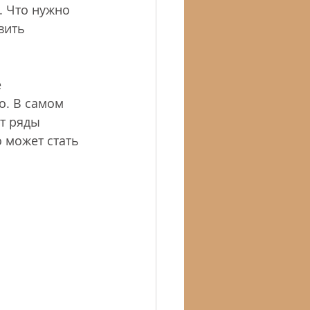
. Что нужно 
вить 
 
. В самом 
т ряды 
 может стать 