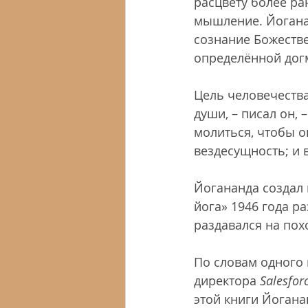
расцвету более ра
мышление. Йоганан
сознание Божестве
определённой дог
Цель человечества
души, – писал он, –
молиться, чтобы о
вездесущность; и в
Йогананда создал 
йога» 1946 года р
раздавался на пох
По словам одного 
директора 
Salesfor
этой книги Йогана