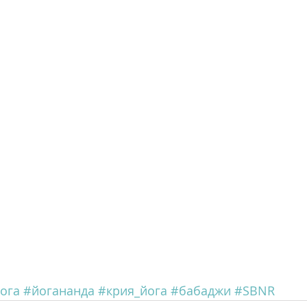
ога
#йогананда
#крия_йога
#бабаджи
#SBNR