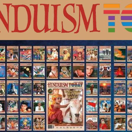
с Шивой.
ная культура индуизма