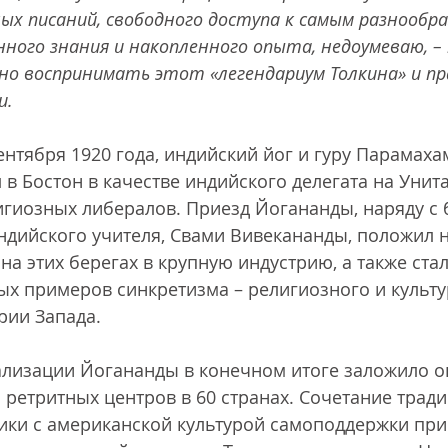
ых писаний, свободного доступа к самым разнообр
ного знания и накопленного опыта, недоумеваю, –
но воспринимать этот «легендариум Толкина» и п
и. 
сентября 1920 года, индийский йог и гуру Парамаха
в Бостон в качестве индийского делегата на Унит
гиозных либералов. Приезд Йогананды, наряду с 
ндийского учителя, Свами Вивекананды, положил 
на этих берегах в крупную индустрию, а также стал
х примеров синкретизма – религиозного и культу
рии Запада.
лизации Йогананды в конечном итоге заложило ок
и ретритных центров в 60 странах. Сочетание трад
ики с американской культурой самоподдержки при