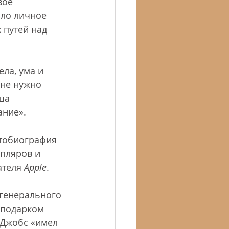
вое 
ило личное 
 путей над 
ла, ума и 
 не нужно 
ша 
ание».
втобиография 
пляров и 
теля 
Apple
.
 генерального 
 подарком 
 Джобс «имел 