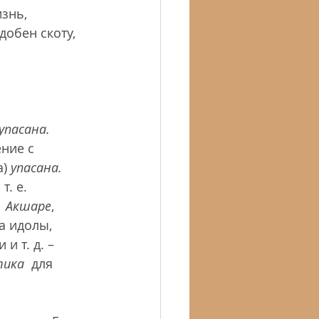
знь, 
обен скоту, 
упасана.
ние с 
) 
упасана. 
,
 т. е. 
 
Акшаре
, 
а идолы, 
 т. д. – 
тика
  для 