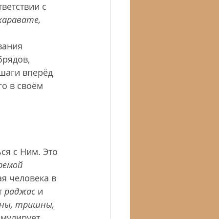
ветствии с 
харавате, 
вания 
рядов, 
 шаги вперёд 
о в своём 
я с Ним. Это 
ремой
я человека в 
 
раджас
 и 
аны, тришны,
имулирует 