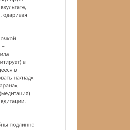
езультате, 
, одаривая 
бочкой 
 – 
ила 
тирует) в 
ееся в 
ать на/над», 
арана», 
 (медитация) 
медитации. 
обны подлинно 