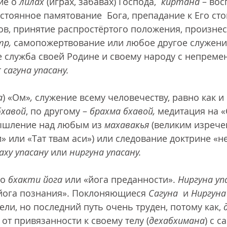
ие о 
лилах
 (играх, забавах) Господа,  
киртана
 – вос
остоянное памятование  Бога, препадание к Его сто
в, принятие распростёртого положения, произнес
тр,
 самопожертвование или любое другое служени
е служба своей Родине и своему народу с непреме
 
сагуна упасану.
а
) «Ом»
,
 служение всему человечеству, равно как и
бхавой
, по другому – 
брахма бхавой,
 медитация на «
ышление над любым из 
махавакья
 (великим изрече
 или «Тат твам аси») или следование доктрине «не
аху упасану
 или 
ниргуна упасану.
то 
бхакти йога
 или «йога преданности». 
Ниргуна уп
«йога познания». Поклоняющиеся 
Сагуна
  и 
Ниргуна
ли, но последний путь очень труден, потому как, 
от привязанности к своему телу (
дехабхимана
) с с