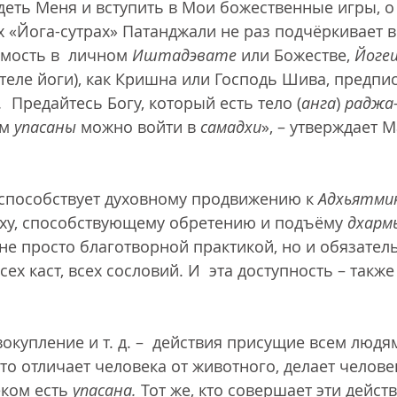
деть Меня и вступить в Мои божественные игры, о
их «Йога-сутрах» Патанджали не раз подчёркивает 
мость в  личном 
Иштадэвате
 или Божестве, 
Йоге
теле йоги), как Кришна или Господь Шива, предпи
.
  Предайтесь Богу, который есть тело (
анга
) 
раджа
м 
упасаны
 можно войти в 
самадхи
», – утверждает 
о способствует духовному продвижению к 
Адхьятми
ху, способствующему обретению и подъёму 
дхарм
  не просто благотворной практикой, но и обязател
ех каст, всех сословий. И  эта доступность – также 
овокупление и т. д. –  действия присущие всем людям
что отличает человека от животного, делает челов
ком есть 
упасана.
 Тот же, кто совершает эти действ