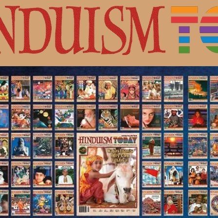
с Шивой.
ная культура индуизма