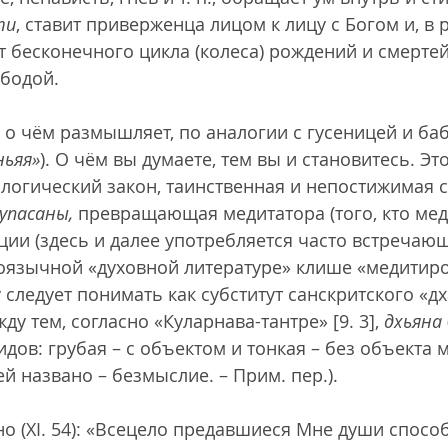
ти
, ставит приверженца лицом к лицу с Богом и, в р
т бесконечного цикла (колеса) рождений и смертей
бодой. 
, о чём размышляет, по аналогии с гусеницей и ба
ньяя»
). О чём вы думаете, тем вы и становитесь. Это
огический закон, таинственная и непостижимая с
упасаны,
 превращающая медитатора (того, кто меди
ции (здесь и далее употребляется часто встречающ
язычной «духовной литературе» клише «медитиров
 следует понимать как субститут санскритского «дх
у тем, согласно «Куларнава-тантре» [9. 3], 
дхьяна
дов: грубая – с объектом и тонкая – без объекта 
 названо – безмыслие. – Прим. пер.).
зано (ХI. 54): «Всецело предавшиеся Мне души спос