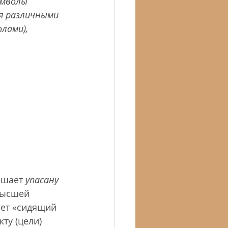
имволы 
 различными 
лами), 
ршает 
упасану
Высшей 
ает «сидящий 
ту (цели) 