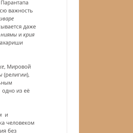
 Парантапа 
всю важность 
шваре
сывается даже 
-ниямы
 и 
крия 
Махариши 
ке
, Мировой 
ы
 (религии), 
ьным 
 одно из её 
  и  
ека человеком 
ия без 