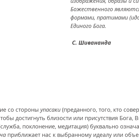
изображения, образы и с
Божественного являются
формами, пратимами (идо
Единого Бога.
С. Шивананда 
ие со стороны 
упасаки
 (преданного, того, кто сове
чтобы достигнуть близости или присутствия Бога, 
 (служба, поклонение, медитация) буквально означ
на
 приближает нас к выбранному идеалу или объек