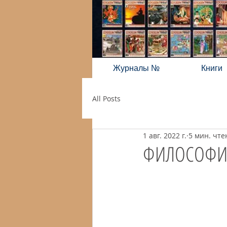
Журналы №
Книги
All Posts
1 авг. 2022 г.
5 мин. чте
ФИЛОСОФИ