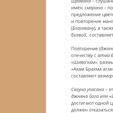
Шравана
 – слушан
имён, 
смарана
 – п
предложение цвето
и повторение 
ман
(
Бхагавану
)
,
 а такж
бхавой
,  составляет
Повторение (
джап
отечеству с 
атма 
«Шиво’хам», разм
«Ахам Брахма асми»
составляют 
ахамгр
Сагуна упасана
 – э
джняна йога
 или 
достигают одной це
должен отказаться 