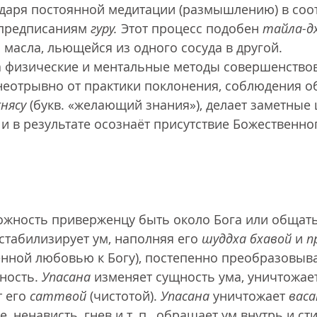
даря постоянной медитации (размышлению) в соот
 предписаниям 
гуру.
 Этот процесс подобен 
тайла-д
масла, льющейся из одного сосуда в другой. 
да физические и ментальные методы совершенство
еотрывно от практики поклонения, соблюдения об
нясу
 (букв. «желающий знания»), делает заметные
 и в результате осознаёт присутствие Божественног
ожность приверженцу быть около Бога или общатьс
стабилизирует ум, наполняя его 
шуддха бхавой
 и 
п
нной любовью к Богу), постепенно преобразовыва
ность. 
Упасана
 изменяет сущность ума, уничтожает
 его 
саттвой
 (чистотой). 
Упасана
 уничтожает 
вас
, ненависть, гнев и т. п., обращает ум внутрь и ст