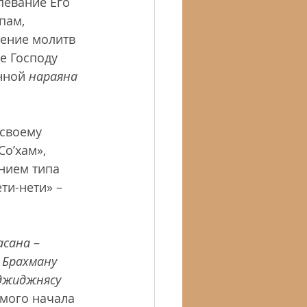
певание Его 
пам, 
ение молитв 
е Господу 
нной 
нараяна 
 своему 
Со’хам», 
нием типа 
ти-нети» – 
асана
 – 
 Брахману
джиджнясу
амого начала 