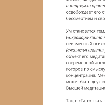
антармукха врит
освобождает его о
бессмертием и сво
Ум становится тем
(
«бхрамара-киита 
неизменный психол
(ачхинтья шакти) 
объект его медита
современной англо
которое по смыслу
концентрация. Межд
может быть двух ви
Высшей медитацией
Так, в «Гите» ска