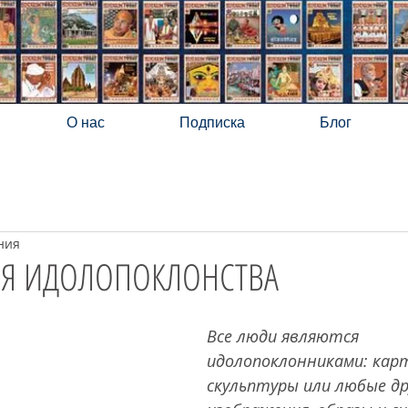
О нас
Подписка
Блог
ния
Я ИДОЛОПОКЛОНСТВА
Все люди являются 
идолопоклонниками: кар
скульптуры или любые др