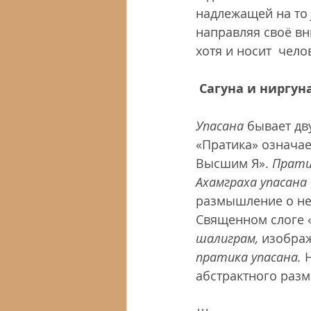
надлежащей на то 
направляя своё вн
хотя и носит  чел
Сагуна и ниргун
Упасана
 бывает дву
«Пратика» означае
Высшим Я». 
Прати
Ахамграха упасана
размышление о не
Священном слоге 
шалиграм,
 изображ
пратика упасана.
 
абстрактного раз