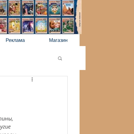
Реклама
Магазин
тины, 
угие 