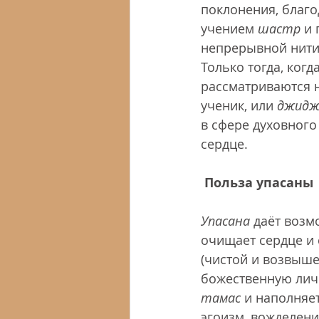
поклонения, благо
учением 
шастр
 и
непрерывной нити 
Только тогда, ког
рассматриваются н
ученик, или 
джидж
в сфере духовного
сердце.
Польза упасаны
Упасана
 даёт возм
очищает сердце и 
(чистой и возвыше
божественную лич
тамас
 и наполняет
эгоизм, вожделение