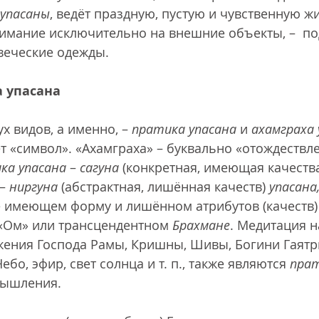
упасаны
, ведёт праздную, пустую и чувственную жи
имание исключительно на внешние объекты, –  под
овеческие одежды.
а упасана
х видов, а именно, – 
пратика упасана
 и 
ахамграха 
т «символ». «Ахамграха» – буквально «отождествле
ка упасана
 – 
сагуна 
(конкретная, имеющая качества
 – 
ниргуна
 (абстрактная, лишённая качеств) 
упасана
 имеющем форму и лишённом атрибутов (качеств) 
«Ом» или трансцендентном 
Брахмане
. Медитация н
ения Господа Рамы, Кришны, Шивы, Богини Гаятри и
Небо, эфир, свет солнца и т. п., также являются 
пра
мышления. 