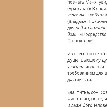
познать Меня, уви
(Арджуна)!» В сво
упасаны.
 Необходи
(Владыке, Покрови
для 
раджа йогинов
йоги
!  «Посредство
Патанджали. 
Из всего того, чт
Душе, Высшему Ду
упасана
  является
требованием для вс
достоинств.
Еда, питьё, сон, с
животным, но то, 
и даже богочелове