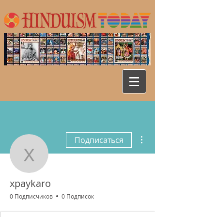
Другие действия
Подписаться
xpaykaro
xpaykaro
0 Подписчиков
0 Подписок