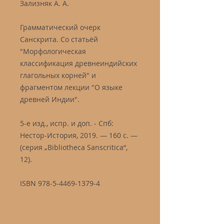
Зализняк А. А.
Грамматический очерк
Санскрита. Со статьёй
"Морфологическая
классификация древнеиндийских
глагольных корней" и
фрагментом лекции "О языке
древней Индии".
5-е изд., испр. и доп. - Спб:
Нестор-История, 2019. — 160 с. —
(серия „Bibliotheca Sanscritica“,
12).
ISBN 978-5-4469-1379-4