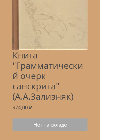
Книга
"Грамматически
й очерк
санскрита"
(А.А.Зализняк)
Цена
974,00 ₽
Нет на складе