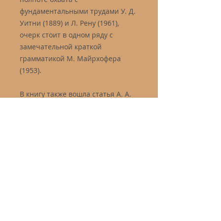
фундаментальными трудами У. Д.
Уитни (1889) и Л. Рену (1961),
очерк стоит в одном ряду с
замечательной краткой
грамматикой М. Майрхофера
(1953).
В книгу также вошла статья А. А.
Зализняка с классификацией
глагольных корней (1975) и
фрагмент его популярной лекции
о древнеиндийском языке (2011).
Описание
Издательство: Нестор-История
ISBN 978-5-4469-1379-4
Год издания: 2019