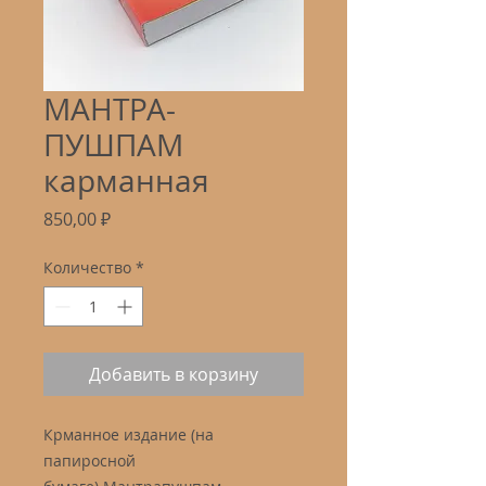
МАНТРА-
ПУШПАМ
карманная
Цена
850,00 ₽
Количество
*
Добавить в корзину
Крманное издание (на
папиросной