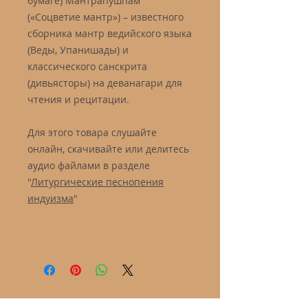
бумаге) Мантрапушпам
(«Соцветие мантр») – известного
сборника мантр ведийского языка
(Веды, Упанишады) и
классического санскрита
(дивьясторы) на деванагари для
чтения и рецитации.
Для этого товара слушайте
онлайн, скачивайте или делитесь
аудио файлами в разделе
"
Литургические песнопения
индуизма
"