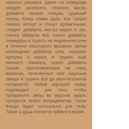
нужного размера. Далее на сковороде
следует разогреть немного масла,
добавить свежие специи, сушёный
перец, ложку семян дала. Как только
семена лопнут и станут ароматными,
следует добавить листья карри и лук.
Слегка обжарив всё, нужно добавить
помидоры и тушить на медленном огне
в течение некоторого времени. Затем
необходимо добавить соль, порошок
куркумы и карри, и тушить ещё
немного. Наконец, нужно добавить
сырые, приготовленные на пару,
варёные, запечённые или жареные
овощи и тушить всё до окончательной
готовности. Любой хороший повар
подтвердит – для того, чтобы
превратить овощ во вкусное карри,
требуется много ингредиентов. Такое
блюдо будет питательно для тела.
Также и душа питается
пуджей
в храме.
Чтобы
пуджа
была сильной,
необходимо учесть ряд важных её