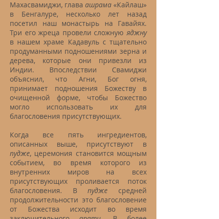
Махасвамиджи, глава
ашрама
«Кайлаш»
в Бенгалуре, несколько лет назад
посетил наш монастырь на Гавайях.
Три его жреца провели сложную
яджну
в нашем храме Кадавуль с тщательно
продуманными подношениями зерна и
дерева, которые они привезли из
Индии. Впоследствии Свамиджи
объяснил, что Агни, Бог огня,
принимает подношения Божеству в
очищенной форме, чтобы Божество
могло использовать их для
благословения присутствующих.
Когда все пять ингредиентов,
описанных выше, присутствуют в
пудже
, церемония становится мощным
событием, во время которого из
внутренних миров на всех
присутствующих проливается поток
благословения. В
пудже
средней
продолжительности это благословение
от Божества исходит во время
заключительного
арати
. В более