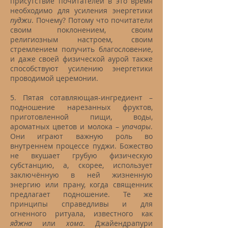
присутствие почитателей в это время
необходимо для усиления энергетики
пуджи
. Почему? Потому что почитатели
своим поклонением, своим
религиозным настроем, своим
стремлением получить благословение,
и даже своей физической аурой также
способствуют усилению энергетики
проводимой церемонии.
5. Пятая сотавляющая-ингредиент –
подношение нарезанных фруктов,
приготовленной пищи, воды,
ароматных цветов и молока –
упачары
.
Они играют важную роль во
внутреннем процессе пуджи. Божество
не вкушает грубую физическую
субстанцию, а, скорее, использует
заключённую в ней жизненную
энергию или прану, когда священник
предлагает подношение. Те же
принципы справедливы и для
огненного ритуала, известного как
яджна
или
хома
. Джайендрапури