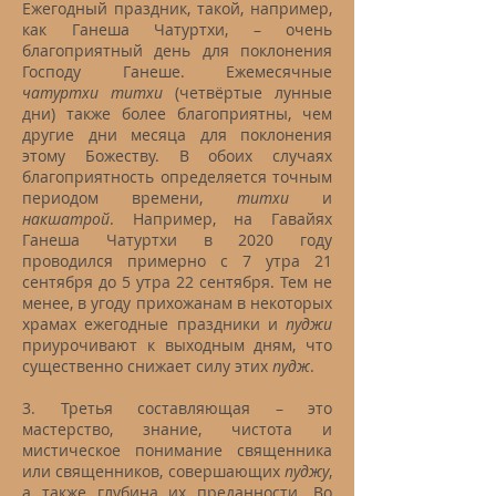
Ежегодный праздник, такой, например,
как Ганеша Чатуртхи, – очень
благоприятный день для поклонения
Господу Ганеше. Ежемесячные
чатуртхи титхи
(четвёртые лунные
дни) также более благоприятны, чем
другие дни месяца для поклонения
этому Божеству. В обоих случаях
благоприятность определяется точным
периодом времени,
титхи
и
накшатрой
. Например, на Гавайях
Ганеша Чатуртхи в 2020 году
проводился примерно с 7 утра 21
сентября до 5 утра 22 сентября. Тем не
менее, в угоду прихожанам в некоторых
храмах ежегодные праздники и
пуджи
приурочивают к выходным дням, что
существенно снижает силу этих
пудж
.
3. Третья составляющая – это
мастерство, знание, чистота и
мистическое понимание священника
или священников, совершающих
пуджу
,
а также глубина их преданности. Во