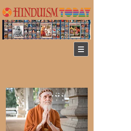
Важные составляющие сильной
пуджи
Садгуру Б. Вейлансвами