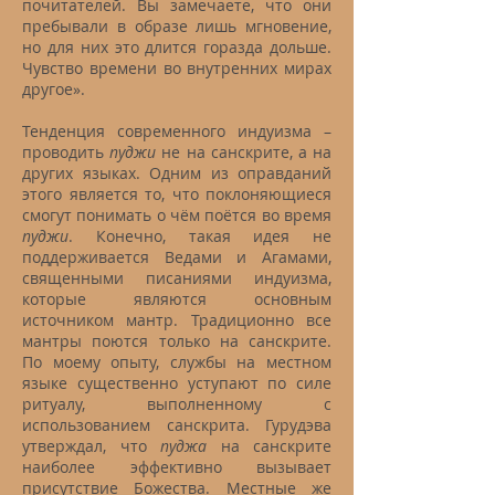
почитателей. Вы замечаете, что они
пребывали в образе лишь мгновение,
но для них это длится горазда дольше.
Чувство времени во внутренних мирах
другое».
Тенденция современного индуизма –
проводить
пуджи
не на санскрите, а на
других языках. Одним из оправданий
этого является то, что поклоняющиеся
смогут понимать о чём поётся во время
пуджи
. Конечно, такая идея не
поддерживается Ведами и Агамами,
священными писаниями индуизма,
которые являются основным
источником мантр. Традиционно все
мантры поются только на санскрите.
По моему опыту, службы на местном
языке существенно уступают по силе
ритуалу, выполненному с
использованием санскрита. Гурудэва
утверждал, что
пуджа
на санскрите
наиболее эффективно вызывает
присутствие Божества. Местные же