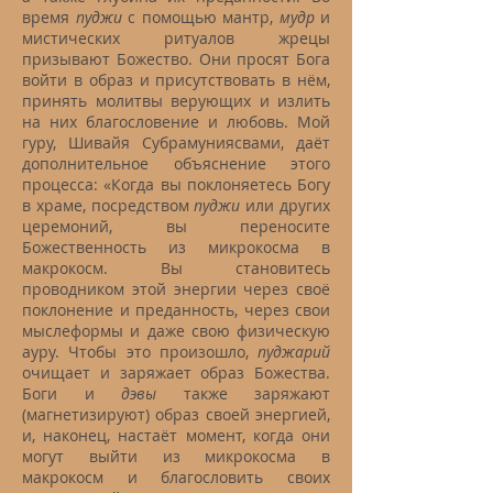
время
пуджи
с помощью мантр,
мудр
и
мистических ритуалов жрецы
призывают Божество. Они просят Бога
войти в образ и присутствовать в нём,
принять молитвы верующих и излить
на них благословение и любовь. Мой
гуру, Шивайя Субрамуниясвами, даёт
дополнительное объяснение этого
процесса: «Когда вы поклоняетесь Богу
в храме, посредством
пуджи
или других
церемоний, вы переносите
Божественность из микрокосма в
макрокосм. Вы становитесь
проводником этой энергии через своё
поклонение и преданность, через свои
мыслеформы и даже свою физическую
ауру. Чтобы это произошло,
пуджарий
очищает и заряжает образ Божества.
Боги и
дэвы
также заряжают
(магнетизируют) образ своей энергией,
и, наконец, настаёт момент, когда они
могут выйти из микрокосма в
макрокосм и благословить своих