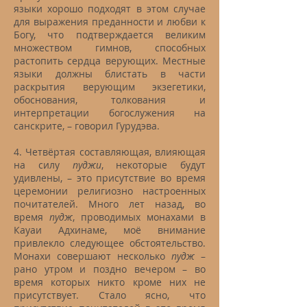
языки хорошо подходят в этом случае
для выражения преданности и любви к
Богу, что подтверждается великим
множеством гимнов, способных
растопить сердца верующих. Местные
языки должны блистать в части
раскрытия верующим экзегетики,
обоснования, толкования и
интерпретации богослужения на
санскрите, – говорил Гурудэва.
4. Четвёртая составляющая, влияющая
на силу
пуджи
, некоторые будут
удивлены, – это присутствие во время
церемонии религиозно настроенных
почитателей. Много лет назад, во
время
пудж
, проводимых монахами в
Кауаи Адхинаме, моё внимание
привлекло следующее обстоятельство.
Монахи совершают несколько
пудж
–
рано утром и поздно вечером – во
время которых никто кроме них не
присутствует. Стало ясно, что