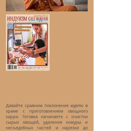
Размышление о мистических
составляющих и знаниях, лежащих в
основе основной формы
индуистского храмового поклонения
Давайте сравним поклонение
мурти
в
храме с приготовлением овощного
карри. Готовка начинаете с очистки
сырых овощей, удаления кожуры и
несъедобных частей и нарезки до