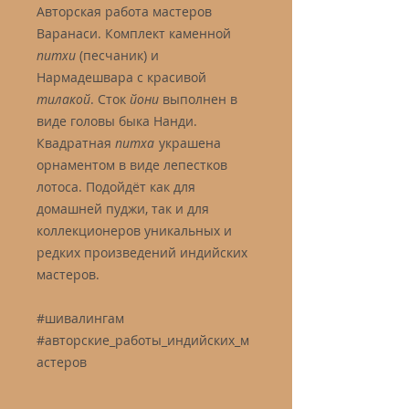
Авторская работа мастеров
Варанаси. Комплект каменной
питхи
(песчаник) и
Нармадешвара с красивой
тилакой
. Сток
йони
выполнен в
виде головы быка Нанди.
Квадратная
питха
украшена
орнаментом в виде лепестков
лотоса. Подойдёт как для
домашней пуджи, так и для
коллекционеров уникальных и
редких произведений индийских
мастеров.
#шивалингам
#авторские_работы_индийских_м
астеров