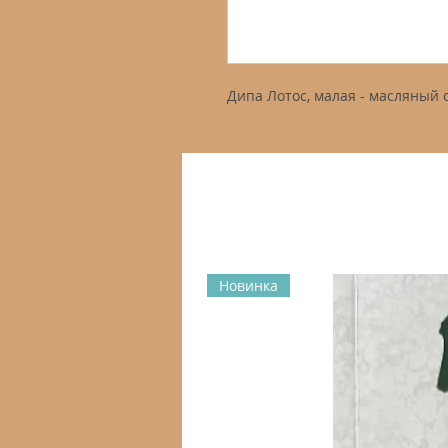
Дипа Лотос, малая - масляный 
Новинка