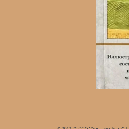
© 2012-26 ООО "Хиндуизм Тудэй". 