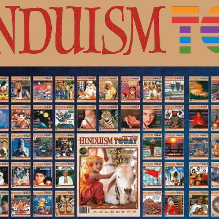
с Шивой.
ная культура индуизма