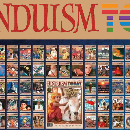
с Шивой.
ная культура индуизма