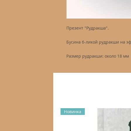
Презент "Рудракша".
Бусина 6-ликой рудракши на эф
Размер рудракши: около 18 мм
Новинка