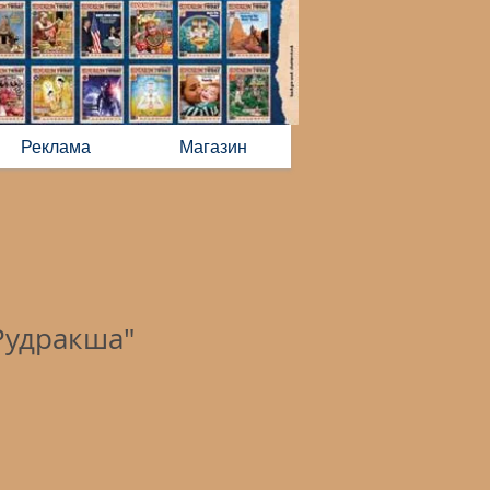
Реклама
Магазин
Рудракша"