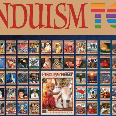
с Шивой.
ная культура индуизма