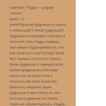
Комплект "Рудра" с узором
"капля":
кулон с 5-
ликой бусиной рудракши и серьги
с небольшой 5-ликой рудракшей.
Рудракша в переводе с санскрита
означает «Глаз Рудры (Шивы)»,
тем самым подразумевается, что
она приятна глазу Господа. Шива
был первым, кто постиг пользу
бусин рудракши и завещал всем
своим преданным и йогинам
носить их на своём теле и
почитать как Само Божество.
Важность ношения зёрен
рудракши и мал (чёток) из них
описана в древних писаниях,
таких как «Шива-пурана», «Падма-