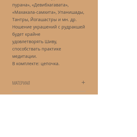
пурана», «Девибхагавата»,
«Махакала-самхита», Упанишады,
Тантры, Йогашастры и мн. др.
Ношение украшений с рудракшей
будет крайне
удовлетворять Шиву,
способствать практике
медитации.
В комплекте: цепочка.
МАТЕРИАЛ
Рудракша 5-ликая, сплав металла
РАЗМЕР
Кулон: 7 см
Серьги: 6 см