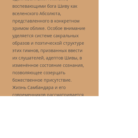
воспевающими бога Шиву как
вселенского Абсолюта,
представленного в конкретном
зримом облике. Особое внимание
уделяется системе сакральных
образов и поэтической структуре
этих гимнов, призванных ввести
их слушателей, адептов Шивы, в
изменённое состояние сознания,
позволяющее созерцать
божественное присутствие.
Жизнь Самбандара и его
современников рассматривается
в широком историческом и
религиозно-культурном
контексте. Они считаются
самыми ранними создателями на
индийской земле поэтической