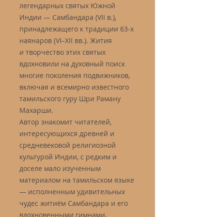
легендарных святых Южной
Индии — Самбандара (VII в.),
принадлежащего к традиции 63-х
наянаров (VI–XII вв.). Жития
и творчество этих святых
вдохновили на духовный поиск
многие поколения подвижников,
включая и всемирно известного
тамильского гуру Шри Раману
Махарши.
Автор знакомит читателей,
интересующихся древней и
средневековой религиозной
культурой Индии, с редким и
доселе мало изученным
материалом на тамильском языке
— исполненным удивительных
чудес житиём Самбандара и его
вдохновенными гимнами,