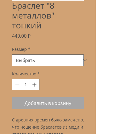
Браслет "8
металлов"
тонкий
Цена
449,00 ₽
Размер
*
Количество
*
Добавить в корзину
С древних времен было замечено,
что ношение браслетов из меди и