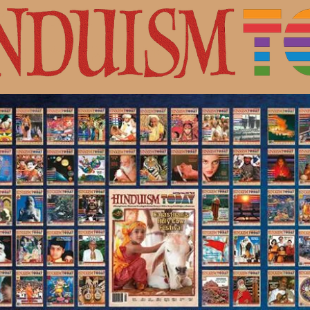
с Шивой.
ная культура индуизма