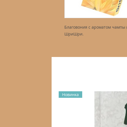
Благовония с ароматом чампы 
ШриШри.
Новинка