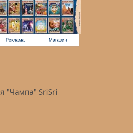
Реклама
Магазин
 "Чампа" SriSri