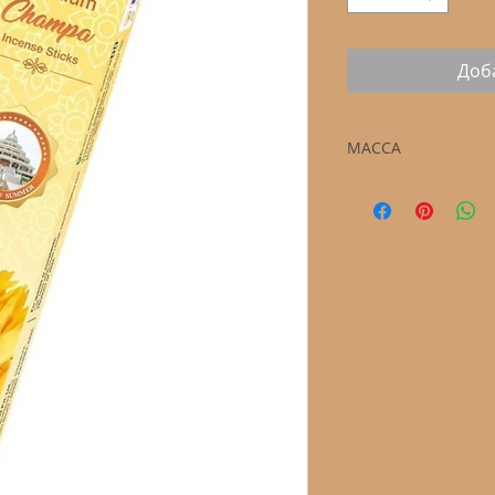
Доб
МАССА
20 грамм