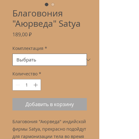
Благовония
"Аюрведа" Satya
Цена
189,00 ₽
Комплектация
*
Количество
*
Добавить в корзину
Благовония "Аюрведа" индийской
фирмы Satya, прекрасно подойдут
для гармонизации тела во время