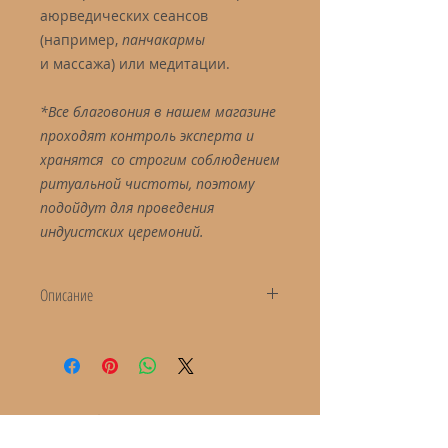
аюрведических сеансов
(например,
панчакармы
и массажа) или медитации.
*Все благовония в нашем магазине
проходят контроль эксперта и
хранятся со строгим соблюдением
ритуальной чистоты, поэтому
подойдут для проведения
индуистских церемоний.
Описание
Благовония "Аюрведа"
Пачка: 15 г.
Коробка: 12 пачек
С этим покупают