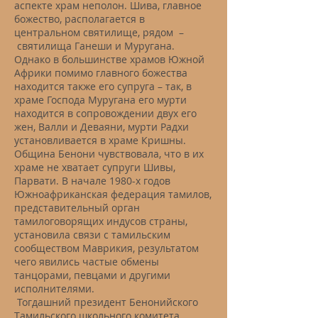
аспекте храм неполон. Шива, главное
божество, располагается в
центральном святилище, рядом –
святилища Ганеши и Муругана.
Однако в большинстве храмов Южной
Африки помимо главного божества
находится также его супруга – так, в
храме Господа Муругана его мурти
находится в сопровождении двух его
жен, Валли и Деваяни, мурти Радхи
установливается в храме Кришны.
Община Бенони чувствовала, что в их
храме не хватает супруги Шивы,
Парвати. В начале 1980-х годов
Южноафриканская федерация тамилов,
представительный орган
тамилоговорящих индусов страны,
установила связи с тамильским
сообществом Маврикия, результатом
чего явились частые обмены
танцорами, певцами и другими
исполнителями.
Тогдашний президент Бенонийского
Тамильского школьного комитета,