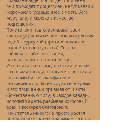
только на воде. В этот десятый день
они проходят процессией, несут кавади
(коромысло, украшенное в честь бога
Муругана) и молоко в качестве
подношения.
Почитатели подготавливают свои
кавади, украшая их цветами и окропляя
водой с куркумой (противоположная
страница, вверху слева). Те, кто
соблюдает обет молчания,
накладывают на рот повязку.
Участники стоят аккуратными рядами
со своими кавади, кокосами, орехами и
листьями бетеля, камфарой и
благовониями. Затем служитель храма
и его помощники призывают шакти
(божественную силу) в каждое кавади,
исполняя арати, разбивая кокосовый
орех и воскуряя благовония.
Почитатель Муругана простирается
перед кавади, затем поднимает его на
свои плечи вместе с молоком для
подношения (страница напротив,
центральная фотография).