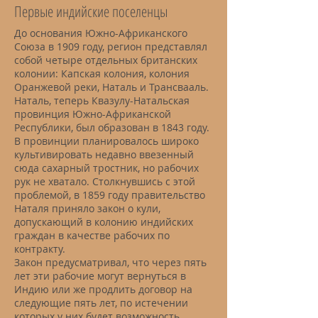
Первые индийские поселенцы
До основания Южно-Африканского
Союза в 1909 году, регион представлял
собой четыре отдельных британских
колонии: Капская колония, колония
Оранжевой реки, Наталь и Трансвааль.
Наталь, теперь Квазулу-Натальская
провинция Южно-Африканской
Республики, был образован в 1843 году.
В провинции планировалось широко
культивировать недавно ввезенный
сюда сахарный тростник, но рабочих
рук не хватало. Столкнувшись с этой
проблемой, в 1859 году правительство
Наталя приняло закон о кули,
допускающий в колонию индийских
граждан в качестве рабочих по
контракту.
Закон предусматривал, что через пять
лет эти рабочие могут вернуться в
Индию или же продлить договор на
следующие пять лет, по истечении
которых у них будет возможность