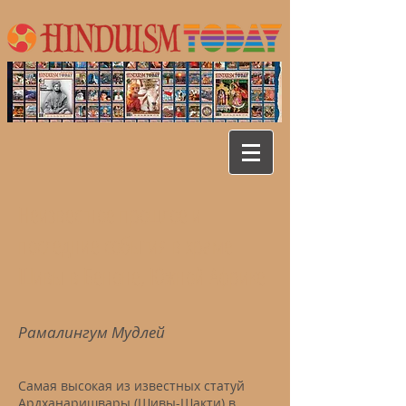
Неизвестное прошлое и
последние события в храме
Шивы в Беноне, Южной Африке
Рамалингум Мудлей
Самая высокая из известных статуй
Ардханаришвары (Шивы-Шакти) в