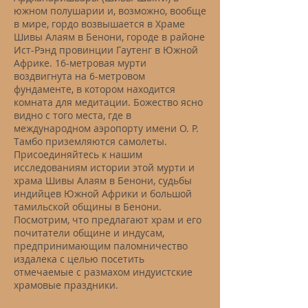
южном полушарии и, возможно, вообще
в мире, гордо возвышается в Храме
Шивы Алаям в Бенони, городе в районе
Ист-Рэнд провинции Гаутенг в Южной
Африке. 16-метровая мурти
воздвигнута на 6-метровом
фундаменте, в котором находится
комната для медитации. Божество ясно
видно с того места, где в
международном аэропорту имени О. Р.
Тамбо приземляются самолеты.
Присоединяйтесь к нашим
исследованиям истории этой мурти и
храма Шивы Алаям в Бенони, судьбы
индийцев Южной Африки и большой
тамильской общины в Бенони.
Посмотрим, что предлагают храм и его
почитатели общине и индусам,
предпринимающим паломничество
издалека с целью посетить
отмечаемые с размахом индуистские
храмовые праздники.