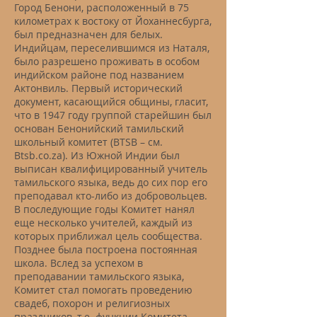
Город Бенони, расположенный в 75
километрах к востоку от Йоханнесбурга,
был предназначен для белых.
Индийцам, переселившимся из Наталя,
было разрешено проживать в особом
индийском районе под названием
Актонвиль. Первый исторический
документ, касающийся общины, гласит,
что в 1947 году группой старейшин был
основан Бенонийский тамильский
школьный комитет (BTSB – см.
Btsb.co.za). Из Южной Индии был
выписан квалифицированный учитель
тамильского языка, ведь до сих пор его
преподавал кто-либо из добровольцев.
В последующие годы Комитет нанял
еще несколько учителей, каждый из
которых приближал цель сообщества.
Позднее была построена постоянная
школа. Вслед за успехом в
преподавании тамильского языка,
Комитет стал помогать проведению
свадеб, похорон и религиозных
праздников, т.е. функции Комитета