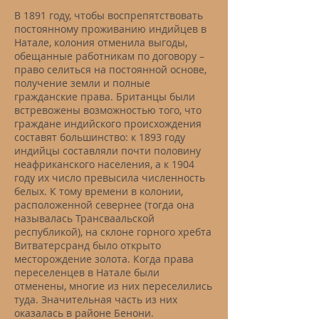
В 1891 году, чтобы воспрепятствовать
постоянному проживанию индийцев в
Натале, колония отменила выгоды,
обещанные работникам по договору –
право селиться на постоянной основе,
получение земли и полные
гражданские права. Британцы были
встревожены возможностью того, что
граждане индийского происхождения
составят большинство: к 1893 году
индийцы составляли почти половину
неафриканского населения, а к 1904
году их число превысила численность
белых. К тому времени в колонии,
расположенной севернее (тогда она
называлась Трансваальской
республикой), на склоне горного хребта
Витватерсранд было открыто
месторождение золота. Когда права
переселенцев в Натале были
отменены, многие из них переселились
туда. Значительная часть из них
оказалaсь в районе Бенони.