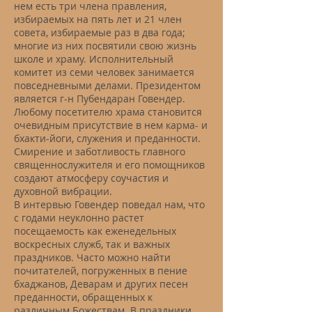
нем есть три члена правления,
избираемых на пять лет и 21 член
совета, избираемые раз в два года;
многие из них посвятили свою жизнь
школе и храму. Исполнительный
комитет из семи человек занимается
повседневными делами. Президентом
является г-н Пубендаран Говендер.
Любому посетителю храма становится
очевидным присутствие в нем карма- и
бхакти-йоги, служения и преданности.
Смирение и заботливость главного
священнослужителя и его помощников
создают атмосферу соучастия и
духовной вибрации.
В интервью Говендер поведал нам, что
с годами неуклонно растет
посещаемость как еженедельных
воскресных служб, так и важных
праздников. Часто можно найти
почитателей, погруженных в пение
бхаджанов, Деварам и других песен
преданности, обращенных к
различным Божествам. В праздники