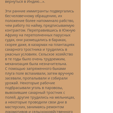
вернуться в Индию...».
Эти ранние иммигранты подвергались
бесчеловечному обращению, их
положение более напоминало рабство,
чем работу по найму, предписываемую
контрактом. Переправившись в Южную
Африку на переполненных парусных
судах, они размещались в бараках,
скорее даже, в казармах на плантациях
сахарного тростника и трудились в
ужасных условиях. Сельское хозяйство
в те годы было очень трудоемким,
механизация была незначительна.
С помощью запряженного быками
плуга поле вспахивали, затем вручную
засевали, пропалывали и собирали
урожай. Некоторые рабочие
подбрасывали уголь в паровозы,
вывозившие сахарный тростник с
полей, другие трудились на мельницах,
а некоторые проводили свои дни в
мастерских, занимаясь ремонтом
локомотивов и сельскохозяйственного