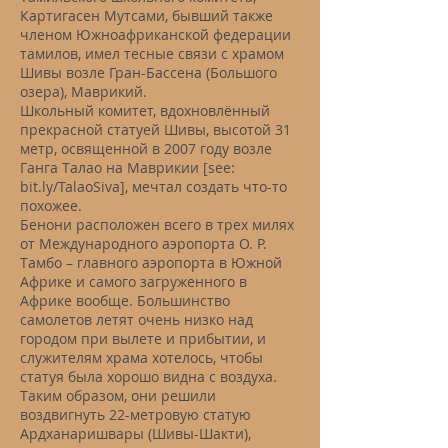
Картигасен Мутсами, бывший также
членом Южноафриканской федерации
тамилов, имел тесные связи с храмом
Шивы возле Гран-Бассена (Большого
озера), Маврикий.
Школьный комитет, вдохновлённый
прекрасной статуей Шивы, высотой 31
метр, освященной в 2007 году возле
Ганга Талао на Маврикии [see:
bit.ly/TalaoSiva], мечтал создать что-то
похожее.
Бенони расположен всего в трех милях
от Международного аэропорта О. Р.
Тамбо – главного аэропорта в Южной
Африке и самого загруженного в
Африке вообще. Большинство
самолетов летят очень низко над
городом при вылете и прибытии, и
служителям храма хотелось, чтобы
статуя была хорошо видна с воздуха.
Таким образом, они решили
воздвигнуть 22-метровую статую
Ардханаришвары (Шивы-Шакти),