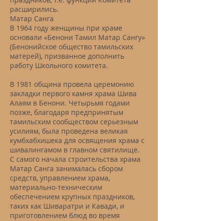
расширились.
Матар Санга
В 1964 году женщины при храме
основали «Бенони Тамил Матар Сангу»
(Бенонийское общество тамильских
матерей), призванное дополнить
работу Школьного комитета.
В 1981 община провела церемонию
закладки первого камня храма Шива
Алаям в Бенони. Четырьмя годами
позже, благодаря предпринятым
тамильским сообществом серьезным
усилиям, была проведена великая
кумбхабхишека для освящения храма с
шивалингамом в главном святилище.
С самого начала строительства храма
Матар Санга занималась сбором
средств, управлением храма,
материально-техническим
обеспечением крупных праздников,
таких как Шиваратри и Кавади, и
приготовлением блюд во время