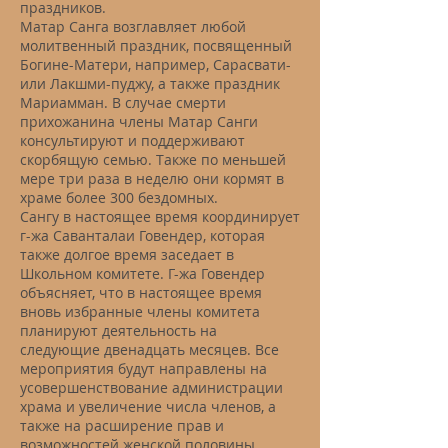
праздников.
Матар Санга возглавляет любой
молитвенный праздник, посвященный
Богине-Матери, например, Сарасвати-
или Лакшми-пуджу, а также праздник
Мариамман. В случае смерти
прихожанина члены Матар Санги
консультируют и поддерживают
скорбящую семью. Также по меньшей
мере три раза в неделю они кормят в
храме более 300 бездомных.
Сангу в настоящее время координирует
г-жа Саванталаи Говендер, которая
также долгое время заседает в
Школьном комитете. Г-жа Говендер
объясняет, что в настоящее время
вновь избранные члены комитета
планируют деятельность на
следующие двенадцать месяцев. Все
мероприятия будут направлены на
усовершенствование администрации
храма и увеличение числа членов, а
также на расширение прав и
возможностей женской половины