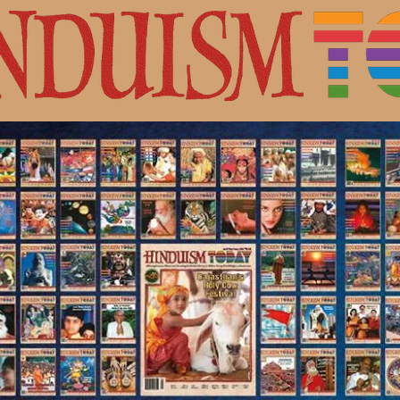
с Шивой.
ная культура индуизма