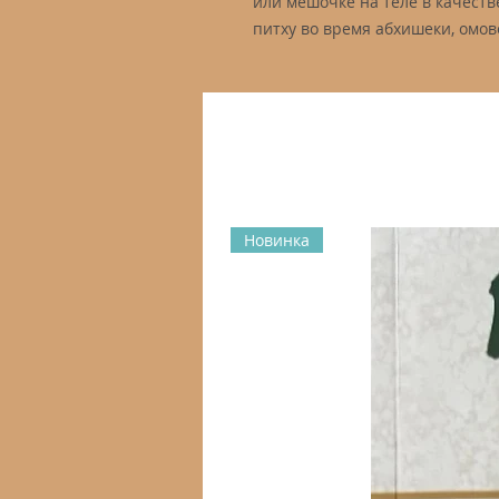
или мешочке на теле в качест
питху во время абхишеки, омов
Новинка