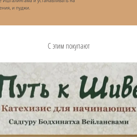
ве Ишталингама и устанавливать на
ения, и пуджи.
С этим покупают