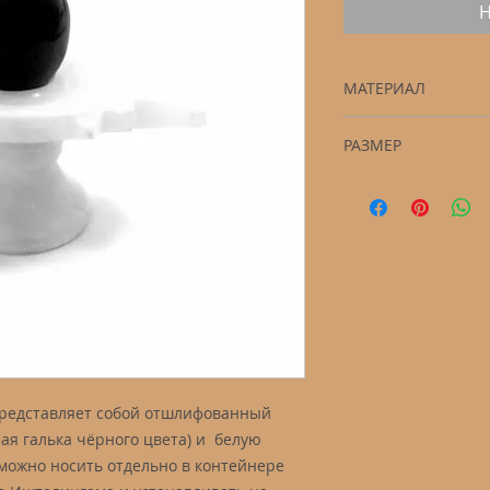
Н
МАТЕРИАЛ
Камень полирован
РАЗМЕР
6 см на 6 см на 4,5
редставляет собой отшлифованный
ая галька чёрного цвета) и белую
можно носить отдельно в контейнере