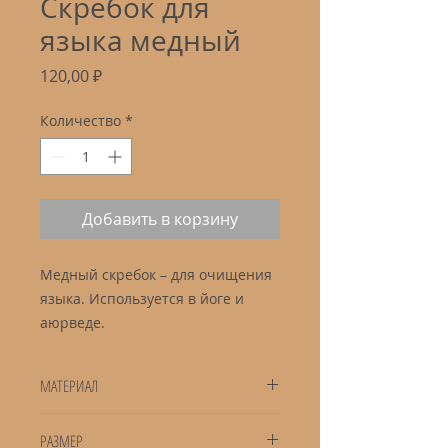
Скребок для
языка медный
Цена
120,00 ₽
Количество
*
Добавить в корзину
Медный скребок – для очищения
языка. Используется в йоге и
аюрведе.
МАТЕРИАЛ
Медь
РАЗМЕР