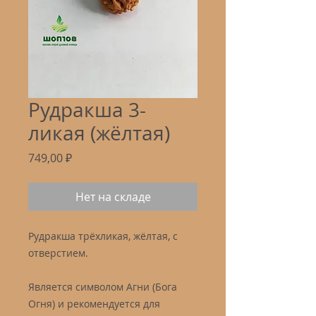
Рудракша 3-
ликая (жёлтая)
Цена
749,00 ₽
Нет на складе
Рудракша трёхликая, жёлтая, с
отверстием.
Является символом Агни (Бога
Огня) и рекомендуется для