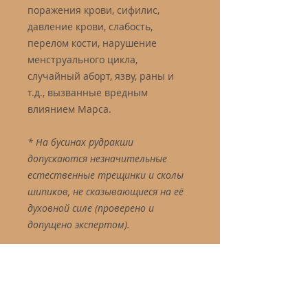
поражения крови, сифилис,
давление крови, слабость,
перелом кости, нарушение
менструального цикла,
случайный аборт, язву, раны и
т.д., вызванные вредным
влиянием Марса.
* На бусинах рудракши
допускаются незначительные
естественные трещинки и сколы
шипиков, не сказывающиеся на её
духовной силе (проверено и
допущено экспертом).
Описание
Бусина рудракши