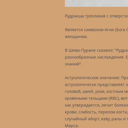
Рудракша трёхликая с отверсти
Является символом Агни (Бога 
женщинам.
В Шива-Пуране сказано: "Рудра
разнообразные наслаждения. Е
знаний".
Астрологическое значение: Пр
астрологически представляет о
головой, шеей, ухом, костным 
кровяными тельцами (RBC), вит
как утверждается, лечит болез
крови, слабость, перелом кост
случайный аборт, язву, раны и
Марса.