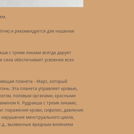
ем.
Огня) и рекомендуется для ношения
кша с тремя ликами всегда дарует
е сила обеспечивает усвоение всех
авящая планета - Марс, который
гонь. Эта планета управляет кровью,
мозгом, половым органами, красными
амином К. Рудракша с тремя ликами,
ни: поражения крови, сифилис, давление
и, нарушение менструального цикла,
 т.д., вызванные вредным влиянием