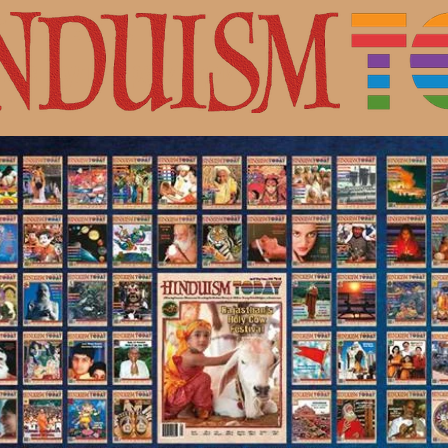
с Шивой.
ная культура индуизма