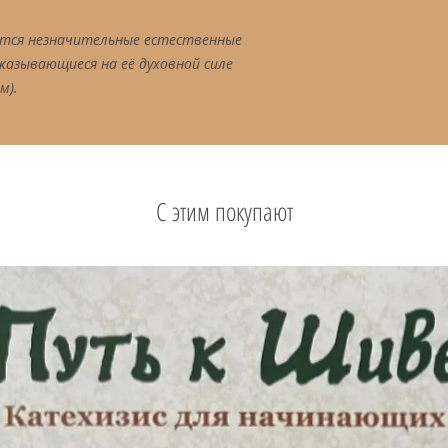
ются незначительные естественные
казывающиеся на её духовной силе
м).
С этим покупают