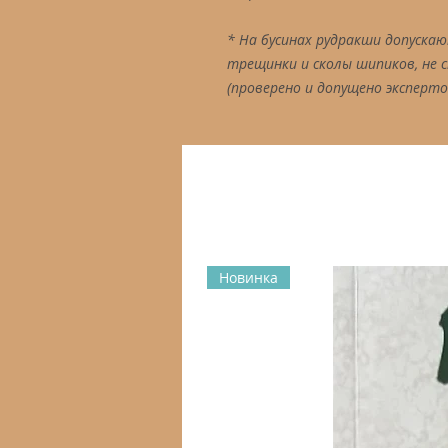
* На бусинах рудракши допуска
трещинки и сколы шипиков, не с
(проверено и допущено эксперто
Новинка