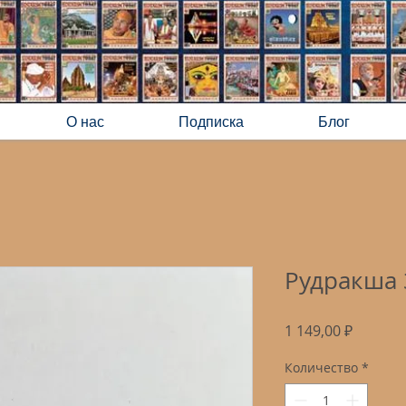
О нас
Подписка
Блог
Рудракша 
Цена
1 149,00 ₽
Количество
*