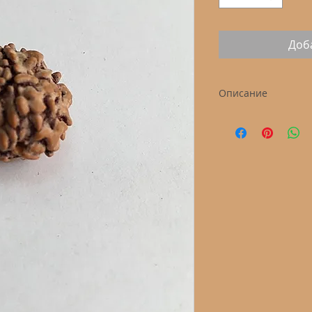
Доб
Описание
Бусина рудракши
Мукхи: 3
Размер: в среднем
Цвет: светло-серо
Страна происхожд