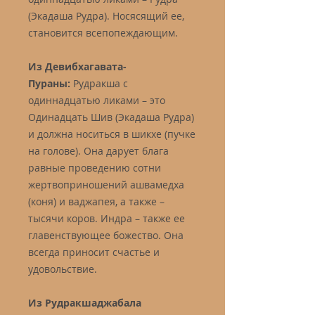
(Экадаша Рудра). Носясящий ее,
становится всепопеждающим.
Из Девибхагавата-
Пураны:
Рудракша с
одиннадцатью ликами – это
Одинадцать Шив (Экадаша Рудра)
и должна носиться в шикхе (пучке
на голове). Она дарует блага
равные проведению сотни
жертвоприношений ашвамедха
(коня) и ваджапея, а также –
тысячи коров. Индра – также ее
главенствующее божество. Она
всегда приносит счастье и
удовольствие.
Из Рудракшаджабала