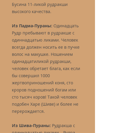
Бусина 11-ликой рудракши
высокого качества.
Из Падма-Пураны:
Одинадцать
Рудр пребывают в рудракше с
одиннадцатью ликами. Человек
всегда должен носить ее в пучке
волос на макушке. Ношением
одинадцатиликой рудракши,
человек обретает блага, как если
бы совершил 1000
жертвоприношений коня, сто
кроров подношений богам или
сто тысяч коров! Такой человек
подобен Харе (Шиве) и более не
перерождается.
Из Шива-Пураны:
Рудракша с
одиннадцатью ликами – Рудра