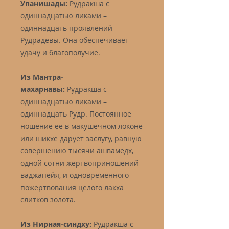
Упанишады:
Рудракша с
одиннадцатью ликами –
одиннадцать проявлений
Рудрадевы. Она обеспечивает
удачу и благополучие.
Из Мантра-
махарнавы:
Рудракша с
одиннадцатью ликами –
одиннадцать Рудр. Постоянное
ношение ее в макушечном локоне
или шикхе дарует заслугу, равную
совершению тысячи ашвамедх,
одной сотни жертвоприношений
ваджапейя, и одновременного
пожертвования целого лакха
слитков золота.
Из Нирная-синдху:
Рудракша с