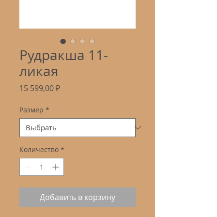
Рудракша 11-
ликая
Цена
15 599,00 ₽
Размер
*
Количество
*
Добавить в корзину