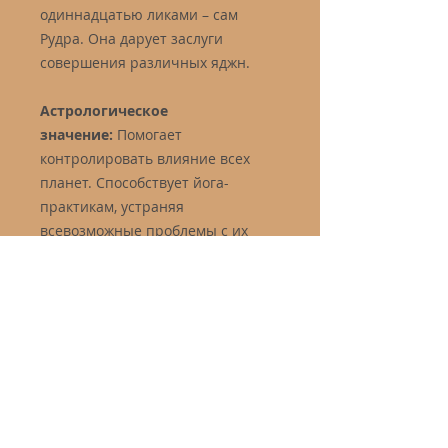
одиннадцатью ликами – сам
Рудра. Она дарует заслуги
совершения различных яджн.
Астрологическое
значение:
Помогает
контролировать влияние всех
планет. Способствует йога-
практикам, устраняя
всевозможные проблемы с их
выполнением. Особо
рекомендуется медитирующим.
Мантра:
Ом Хрим Хум Намах или
Ом Шрим
* На бусинах рудракши
допускаются незначительные
естественные трещинки и сколы