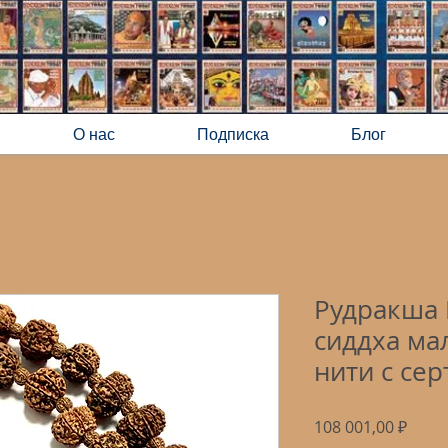
О нас
Подписка
Блог
Рудракша 
сиддха ма
нити с се
Цена
108 001,00 ₽