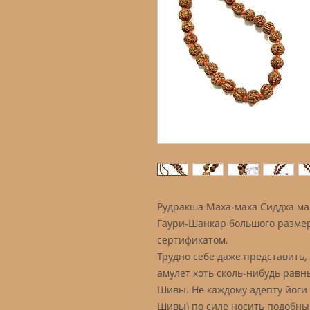
Рудракша Маха-маха Сиддха мал
Гаури-Шанкар большого размер
сертификатом.
Трудно себе даже представить,
амулет хоть сколь-нибудь равн
Шивы. Не каждому адепту йоги
Шивы) по силе носить подобный