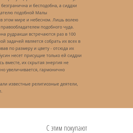
) безгранична и бесподобна, а сиддхи
адателю подобной Малы
в этом мире и небесном. Лишь волею
 правообладателем подобного чуда.
рна рудракши встречаются раз в 100
ой задачей является собрать их всех в
овав по размеру и цвету - отсюда их
бусин несет присущие только ей сиддхи
сь вместе, их скрытая энергия не
тно увеличивается, гармонично
али известные религиозные деятели,
е.
С этим покупают