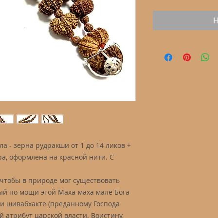
Н
а - зерна рудракши от 1 до 14 ликов +
а, оформлена на красной нити. С
 чтобы в природе мог существовать
ый по мощи этой Маха-маха мале Бога
 и шивабхакте (преданному Господа
 атрибут царской власти. Воистину,