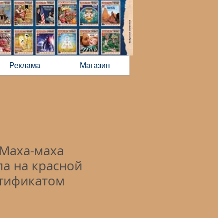
Реклама
Магазин
Маха-маха
ла на красной
ртификатом