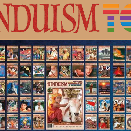
с Шивой.
ная культура индуизма