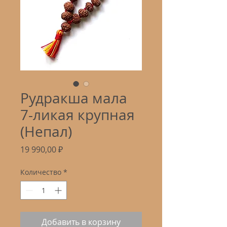
Рудракша мала
7-ликая крупная
(Непал)
Цена
19 990,00 ₽
Количество
*
Добавить в корзину