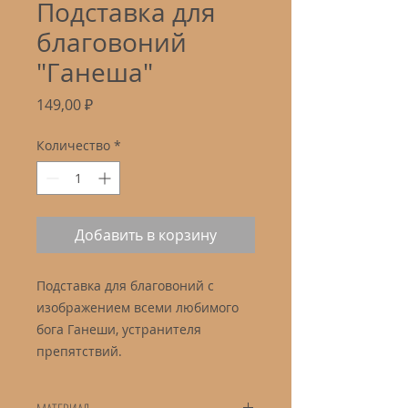
Подставка для
благовоний
"Ганеша"
Цена
149,00 ₽
Количество
*
Добавить в корзину
Подставка для благовоний с
изображением всеми любимого
бога Ганеши, устранителя
препятствий.