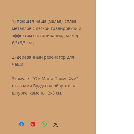
1) поющая чаша (малая), сплав
металлов с лёгкой гравировкой и
эффектом состаривания, размер
6,5х3,5 см.;
2) деревянный резонатор для
чаши;
3) амулет "Ом Мани Падме Хум"
с глазами Будды на обороте на
шнурке, камень, 2х3 см.