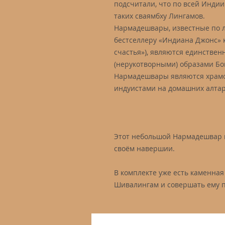
подсчитали, что по всей Индии 
таких сваямбху Лингамов.
Нармадешвары, известные по 
бестселлеру «Индиана Джонс» 
счастья»), являются единствен
(нерукотворными) образами Б
Нармадешвары являются храмо
индуистами на домашних алтар
Этот небольшой Нармадешвар 
своём навершии.
В комплекте уже есть каменная 
Шивалингам и совершать ему 