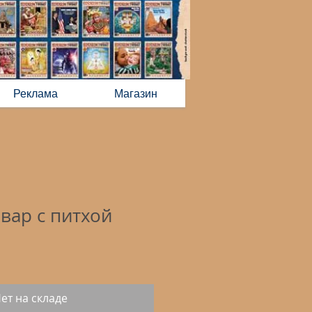
Реклама
Магазин
ар с питхой
ет на складе