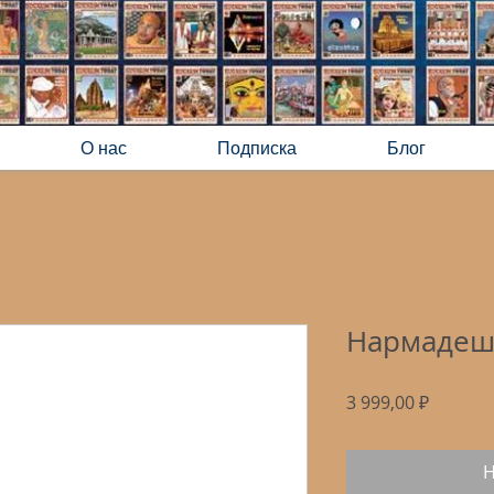
О нас
Подписка
Блог
Нармадешв
Цена
3 999,00 ₽
Н