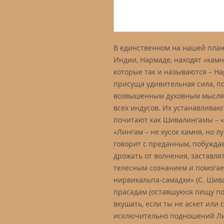
В единственном на нашей план
Индии, Нармаде, находят «кам
которые так и называются – Н
присуща удивительная сила, п
возвышенным духовным мысля
всех индусов. Их устанавливаю
почитают как Шивалингамы – 
«Лингам – не кусок камня, но 
говорит с преданным, побуждае
дрожать от волнения, заставлят
телесным сознанием и помогае
нирвикальпа-самадхи» (С. Шива
прасадам (оставшуюся пищу п
вкушать, если ты не аскет или с
исключительно подношений Л