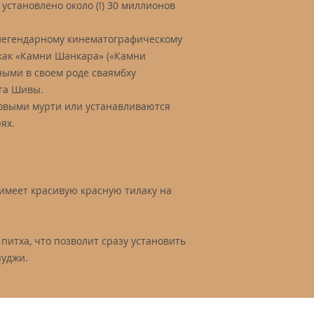
установлено около (!) 30 миллионов
легендарному кинематографическому
как «Камни Шанкара» («Камни
ными в своем роде сваямбху
ога Шивы.
выми мурти или устанавливаются
ях.
имеет красивую красную тилаку на
питха, что позволит сразу установить
пуджи.