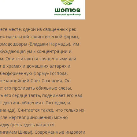
ете месте, одной из священных рек
ни» идеальной эллиптической формы,
армадешвары (Владыки Нармады). Им
обуждающая ум к концентрации и
м. Они считаются священными для
т в храмах и домашних алтарях и
«бесформенную форму» Господа.
лучезарнейший Свет Сознания. Он
т его проливать обильные слезы,
ь его сердце таять, поднимает его над
т достичь общения с Господом, и
нанда). Считается также, что только их
осле жертвоприношения) можно
адху (речь здесь касается
ингамам Шивы). Современные индологи