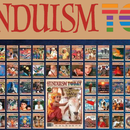
с Шивой.
ная культура индуизма