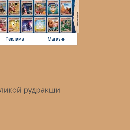
Реклама
Магазин
-ликой рудракши
"