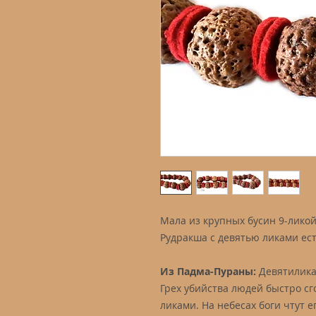
Мала из крупных бусин 9-ликой
Рудракша с девятью ликами ест
Из Падма-Пураны:
Девятилика
Грех убийства людей быстро сг
ликами. На небесах боги чтут ег