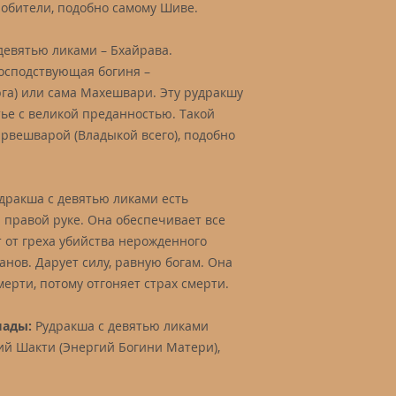
обители, подобно самому Шиве.
девятью ликами – Бхайрава.
господствующая богиня –
рга) или сама Махешвари. Эту рудракшу
тье с великой преданностью. Такой
арвешварой (Владыкой всего), подобно
дракша с девятью ликами есть
 правой руке. Она обеспечивает все
 от греха убийства нерожденного
анов. Дарует силу, равную богам. Она
мерти, потому отгоняет страх смерти.
шады:
Рудракша с девятью ликами
ий Шакти (Энергий Богини Матери),