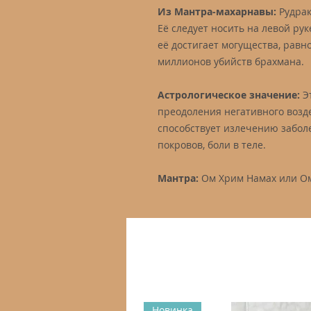
Из Мантра-махарнавы:
Рудрак
Её следует носить на левой ру
её достигает могущества, равн
миллионов убийств брахмана.
Астрологическое значение:
Эт
преодоления негативного возде
способствует излечению заболе
покровов, боли в теле.
Мантра:
Ом Хрим Намах или Ом
Новинка