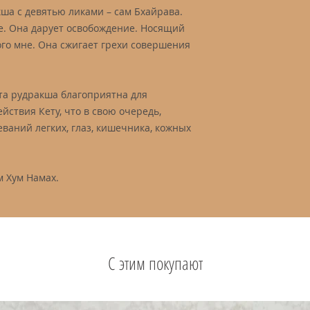
ша с девятью ликами – сам Бхайрава.
ке. Она дарует освобождение. Носящий
ого мне. Она сжигает грехи совершения
а рудракша благоприятна для
йствия Кету, что в свою очередь,
ваний легких, глаз, кишечника, кожных
 Хум Намах.
С этим покупают