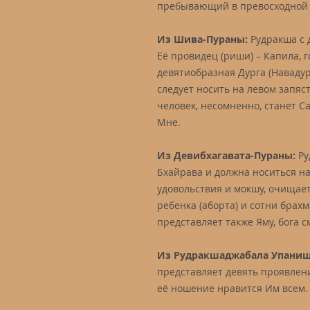
пребывающий в превосходной 
Из Шива-Пураны:
Рудракша с 
Её провидец (риши) – Капила, 
девятиобразная Дурга (Наваду
следует носить на левом запяс
человек, несомненно, станет С
Мне.
Из Девибхагавата-Пураны:
Ру
Бхайрава и должна носиться на
удовольствия и мокшу, очищает
ребенка (аборта) и сотни брахм
представляет также Яму, бога с
Из Рудракшаджабала Упани
представляет девять проявлен
её ношение нравится Им всем.