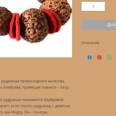
Доб
Описание
Мукхи: 9
Размер: около 2 см
Цвет: охра
Страна происхожд
 рудракши превосходного качества.
ь Бхайрава, правящая планета – Кету.
я рудракша называется Бхайравой.
орает, если носить рудракшу с девятью
о, как Индру. Он – Ганеша,