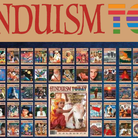
с Шивой.
ная культура индуизма