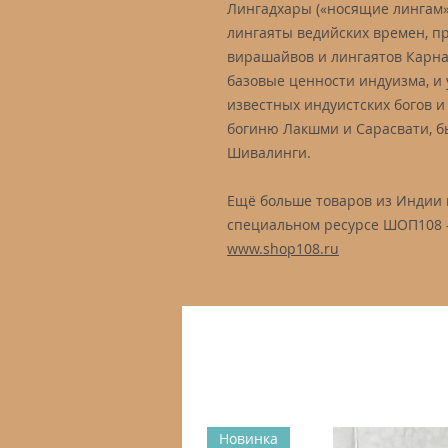
Лингадхары («носящие лингам»
лингаяты ведийских времен, п
вирашайвов и лингаятов Карнат
базовые ценности индуизма, и
известных индуистских богов и
богиню Лакшми и Сарасвати, 
Шивалинги.
Ещё больше товаров из Индии 
специальном ресурсе ШОП108 –
www.shop108.ru
Новинка