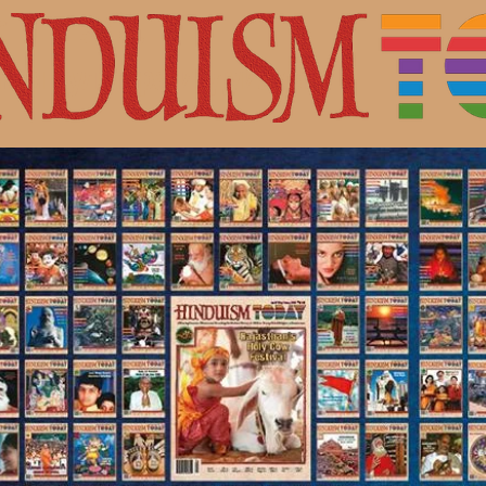
с Шивой.
ная культура индуизма