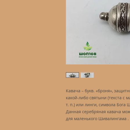
Кавача – букв. «броня», защит
какой-либо святыни (текста с м
т. п.) или линги, символа Бога 
Данная серебряная кавача мож
для маленького Шивалингама .