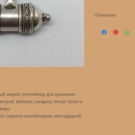
Описание
Контейнер "Кавача
Размер: 40х12 мм
Материал: серебр
ный амулет, контейнер для хранения
антрой, вибхути, сандала, песка Ганги и
Шивы.
ет служить контейнером, лингадхарой,