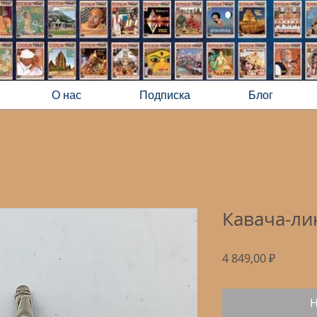
О нас
Подписка
Блог
Кавача-лин
Цена
4 849,00 ₽
Н