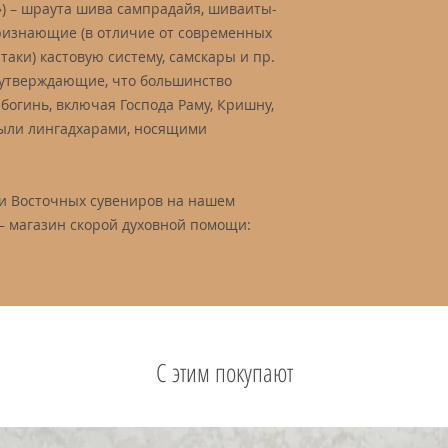
) – шраута шива сампрадайя, шиваиты-
ризнающие (в отличие от современных
аки) кастовую систему, самскары и пр.
 утверждающие, что большинство
 богинь, включая Господа Раму, Кришну,
были лингадхарами, носящими
и Восточных сувениров на нашем
 магазин скорой духовной помощи:
С этим покупают