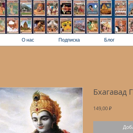
О нас
Подписка
Блог
Бхагавад 
Цена
149,00 ₽
Доб