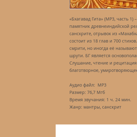
«Бхагавад Гита» (MP3, часть 1) 
памятник древнеиндийской ре
санскрите, отрывок из «Махабх
состоит из 18 глав и 700 стихо
смрити, но иногда её называю
шрути. БГ является основопол
Слушание, чтение и рецитация
благотворное, умиротворяюще
Аудио файл: MP3
Размер: 76,7 Мгб
Время звучания: 1 ч. 24 мин.
Жанр: мантры, санскрит