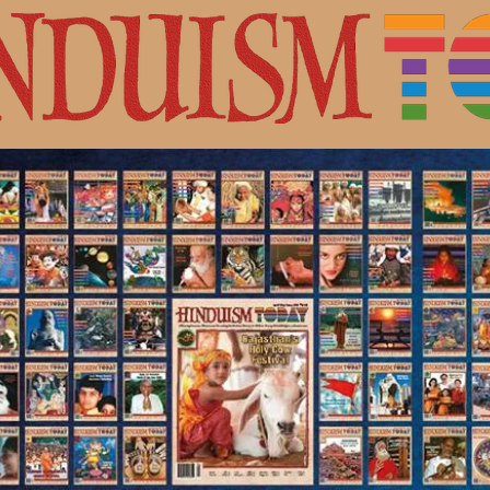
с Шивой.
ная культура индуизма