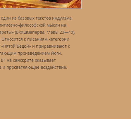
– один из базовых текстов индуизма,
лигиозно-философской мысли на
араты» (Бхишмапарва, главы 23—40),
в. Относится к писаниям категории
т «Пятой Ведой» и приравнивают к
агающим произведением Йоги.
 БГ на санскрите оказывает
е и просветляющее воздействие.