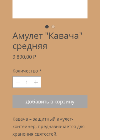
Амулет "Кавача"
средняя
Цена
9 890,00 ₽
Количество
*
Добавить в корзину
Кавача – защитный амулет-
контейнер, предназначается для
хранения святостей.