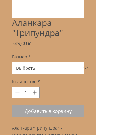
Аланкара
"Трипундра"
Цена
349,00 ₽
Размер
*
Количество
*
Добавить в корзину
Аланкара "Трипундра" -